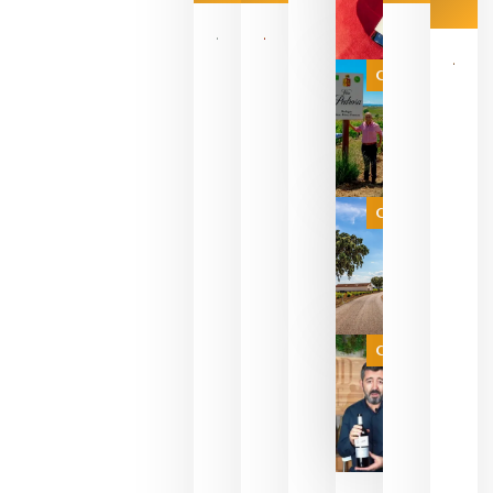
Las 7
bodegas
que ya
Categoría
pueden
descorcha
sus vinos
para
celebrar
que su
selección
es
Categoría
campeona
del mundo
sin
necesidad
de espera
a que se
juegue la
Categoría
final
julio 16,
2026
La FEV
critica la
reducción
de las