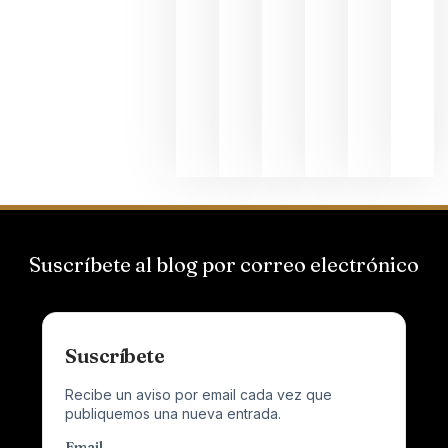
Bodegas
Hispano
Suizas por
el magnu
que desafí
al
Champagn
junio 24,
2026
Suscríbete al blog por correo electrónico
Suscríbete
Recibe un aviso por email cada vez que
publiquemos una nueva entrada.
Email