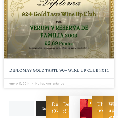
DIPLOMAS GOLD TASTE 90+ WINE UP CLUB 2014
enero 17, 2014
No hay comentarios
Categoría
Descarga
Descarga
Ultimas
Win
Buscar
gratis
gratis
noticias
up
con