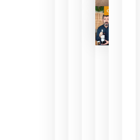
a que se
juegue la
Categoría
final
julio 16,
2026
La FEV
critica la
reducción
de las
ayudas a
la
promoción
del vino y
alerta del
impacto
para las
bodegas
españolas
julio 13,
2026
HIP 2027
reunirá en
Madrid al
sector
Horeca