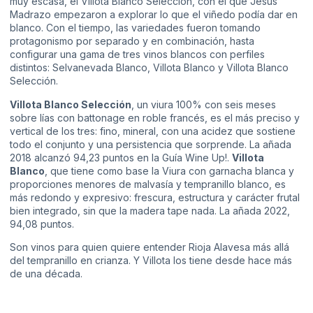
muy escasa, el Villota Blanco Selección, con el que Jesús
Madrazo empezaron a explorar lo que el viñedo podía dar en
blanco. Con el tiempo, las variedades fueron tomando
protagonismo por separado y en combinación, hasta
configurar una gama de tres vinos blancos con perfiles
distintos: Selvanevada Blanco, Villota Blanco y Villota Blanco
Selección.
Villota Blanco Selección
, un viura 100% con seis meses
sobre lías con battonage en roble francés, es el más preciso y
vertical de los tres: fino, mineral, con una acidez que sostiene
todo el conjunto y una persistencia que sorprende. La añada
2018 alcanzó 94,23 puntos en la Guía Wine Up!.
Villota
Blanco
, que tiene como base la Viura con garnacha blanca y
proporciones menores de malvasía y tempranillo blanco, es
más redondo y expresivo: frescura, estructura y carácter frutal
bien integrado, sin que la madera tape nada. La añada 2022,
94,08 puntos.
Son vinos para quien quiere entender Rioja Alavesa más allá
del tempranillo en crianza. Y Villota los tiene desde hace más
de una década.