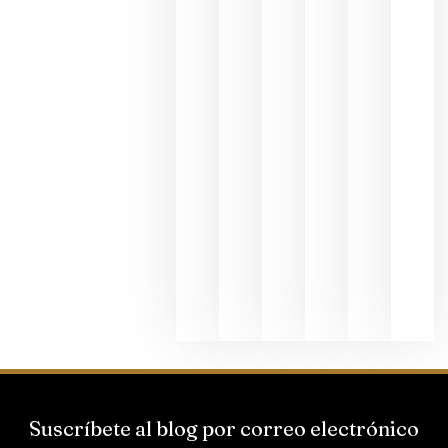
exposició
fotográfic
dedicada
al godello
junio 24,
2026
La apuest
de
Bodegas
Hispano
Suizas por
el magnu
que desafí
al
Champagn
junio 24,
2026
Suscríbete al blog por correo electrónico