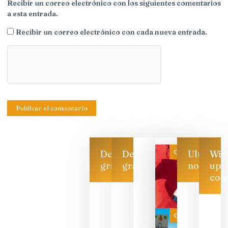
Recibir un correo electrónico con los siguientes comentarios
a esta entrada.
Recibir un correo electrónico con cada nueva entrada.
Categoría
Descarga
Descarga
Ultimas
Win
gratis
gratis
noticias
up
con
Las 7
bodegas
que ya
Categoría
pueden