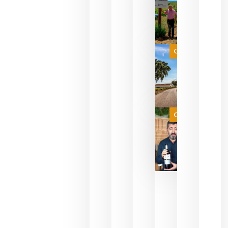
descorcha
sus vinos
para
celebrar
que su
selección
es
Categoría
campeona
del mundo
sin
necesidad
de espera
a que se
juegue la
Categoría
final
julio 16,
2026
La FEV
critica la
reducción
de las
ayudas a
la
promoción
del vino y
alerta del
impacto