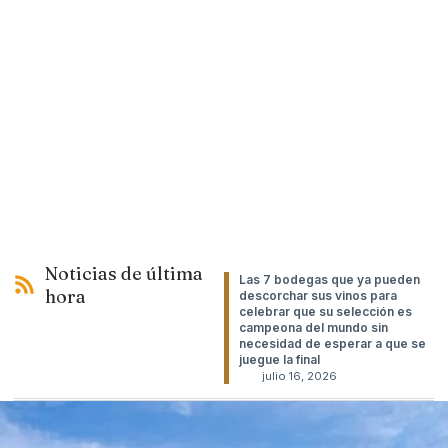
Noticias de última
Las 7 bodegas que ya pueden
hora
descorchar sus vinos para
celebrar que su selección es
campeona del mundo sin
necesidad de esperar a que se
juegue la final
julio 16, 2026