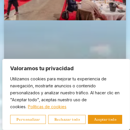
Valoramos tu privacidad
Utilizamos cookies para mejorar tu experiencia de
navegación, mostrarte anuncios o contenido
personalizados y analizar nuestro tráfico. Al hacer clic en
España arrasa en Ereván: 275
"Aceptar todo", aceptas nuestro uso de
medallas en el Concours Mondial de
cookies.
Políticas de cookies
Bruxelles 2026
Personalizar
Rechazar todo
Aceptar todo
España consigue 275 medallas en el Concours