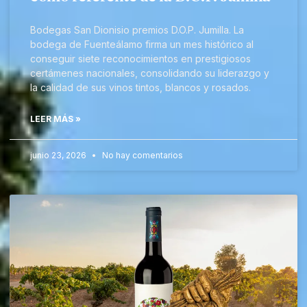
Bodegas San Dionisio premios D.O.P. Jumilla. La
bodega de Fuenteálamo firma un mes histórico al
conseguir siete reconocimientos en prestigiosos
certámenes nacionales, consolidando su liderazgo y
la calidad de sus vinos tintos, blancos y rosados.
LEER MÁS »
junio 23, 2026
No hay comentarios