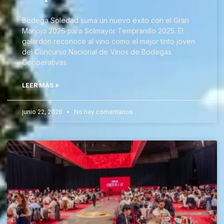
Bodega Soledad suma un nuevo éxito con el Gran
Manojo 2026 para Solmayor Tempranillo 2025. El
galardón reconoce al vino como el mejor tinto joven
del Concurso Nacional de Vinos de Bodegas
Cooperativas.
LEER MÁS »
junio 22, 2026
No hay comentarios