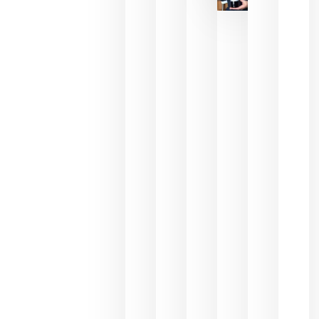
reducción
de las
ayudas a
la
promoción
del vino y
alerta del
impacto
para las
bodegas
españolas
julio 13,
2026
HIP 2027
reunirá en
Madrid al
sector
Horeca
para defini
las
prioridade
de la
hostelería
del futuro
julio 9,
2026