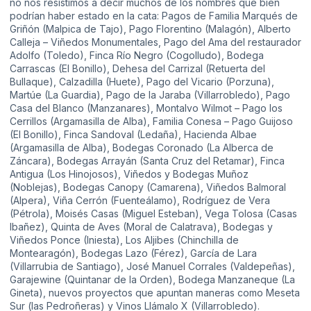
no nos resistimos a decir muchos de los nombres que bien
podrían haber estado en la cata: Pagos de Familia Marqués de
Griñón (Malpica de Tajo), Pago Florentino (Malagón), Alberto
Calleja – Viñedos Monumentales, Pago del Ama del restaurador
Adolfo (Toledo), Finca Río Negro (Cogolludo), Bodega
Carrascas (El Bonillo), Dehesa del Carrizal (Retuerta del
Bullaque), Calzadilla (Huete), Pago del Vicario (Porzuna),
Martúe (La Guardia), Pago de la Jaraba (Villarrobledo), Pago
Casa del Blanco (Manzanares), Montalvo Wilmot – Pago los
Cerrillos (Argamasilla de Alba), Familia Conesa – Pago Guijoso
(El Bonillo), Finca Sandoval (Ledaña), Hacienda Albae
(Argamasilla de Alba), Bodegas Coronado (La Alberca de
Záncara), Bodegas Arrayán (Santa Cruz del Retamar), Finca
Antigua (Los Hinojosos), Viñedos y Bodegas Muñoz
(Noblejas), Bodegas Canopy (Camarena), Viñedos Balmoral
(Alpera), Viña Cerrón (Fuenteálamo), Rodríguez de Vera
(Pétrola), Moisés Casas (Miguel Esteban), Vega Tolosa (Casas
Ibañez), Quinta de Aves (Moral de Calatrava), Bodegas y
Viñedos Ponce (Iniesta), Los Aljibes (Chinchilla de
Montearagón), Bodegas Lazo (Férez), García de Lara
(Villarrubia de Santiago), José Manuel Corrales (Valdepeñas),
Garajewine (Quintanar de la Orden), Bodega Manzaneque (La
Gineta), nuevos proyectos que apuntan maneras como Meseta
Sur (las Pedroñeras) y Vinos Llámalo X (Villarrobledo).