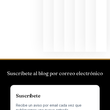
La apuest
de
Bodegas
Hispano
Suizas por
el magnu
que desafí
al
Champagn
junio 24,
2026
Suscríbete al blog por correo electrónico
Suscríbete
Recibe un aviso por email cada vez que
publiquemos una nueva entrada.