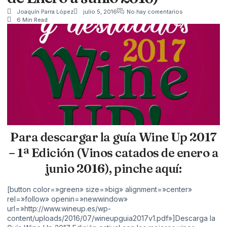
Joaquín Parra López
julio 5, 2016
No hay comentarios
6 Min Read
Para descargar la guía Wine Up 2017
– 1ª Edición (Vinos catados de enero a
junio 2016), pinche aquí:
[button color=»green» size=»big» alignment=»center»
rel=»follow» openin=»newwindow»
url=»http://www.wineup.es/wp-
content/uploads/2016/07/wineupguia2017v1.pdf»]Descarga la