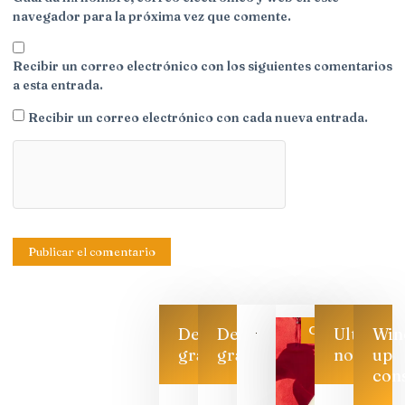
navegador para la próxima vez que comente.
Recibir un correo electrónico con los siguientes comentarios
a esta entrada.
Recibir un correo electrónico con cada nueva entrada.
Categoría
Descarga
Descarga
Ultimas
Win
gratis
gratis
noticias
up
con