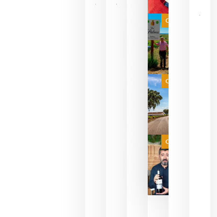
Las 7
bodegas
que ya
Categoría
pueden
descorcha
sus vinos
para
celebrar
que su
selección
es
Categoría
campeona
del mundo
sin
necesidad
de espera
a que se
juegue la
Categoría
final
julio 16,
2026
La FEV
critica la
reducción
de las
ayudas a