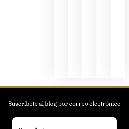
junio 24,
2026
La apuesta
de
Bodegas
Hispano
Suizas por
el magnum
que desafía
al
Champagne
junio 24,
2026
Suscríbete al blog por correo electrónico