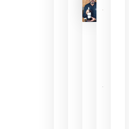
La FEV
critica la
reducción
de las
ayudas a
la
promoción
del vino y
alerta del
impacto
para las
bodegas
españolas
julio 13,
2026
HIP 2027
reunirá en
Madrid al
sector
Horeca
para definir
las
prioridades
de la