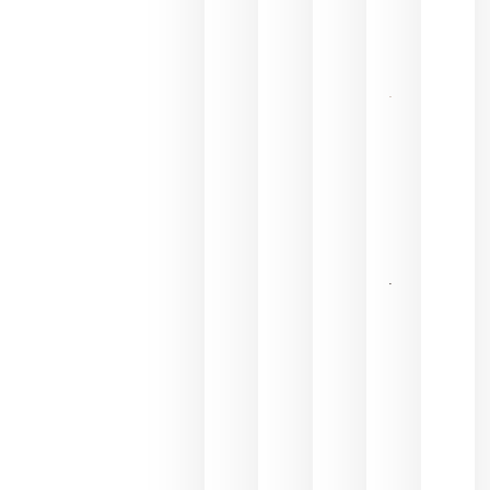
hostelería
del futuro
julio 9,
2026
El 75,3% del
consumo
de bebidas
espirituosas
en España
se realiza
en la
hostelería
julio 8, 2026
Pago de
los
Capellanes
une Ribera
del Duero
y
Valdeorras
en una
exposición
fotográfica
dedicada
al godello