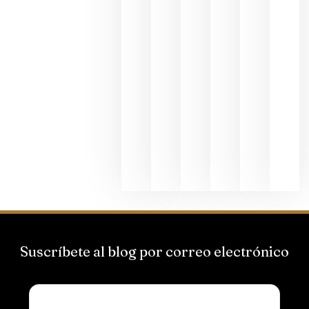
junio 24,
2026
La apuest
de
Bodegas
Hispano
Suizas por
el magnu
que desafí
al
Champagn
junio 24,
2026
Suscríbete al blog por correo electrónico