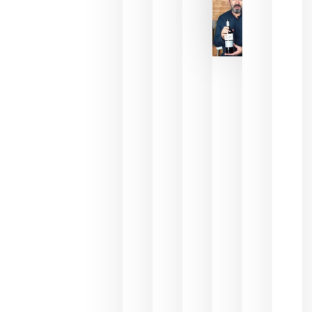
2026
La FEV
critica la
reducción
de las
ayudas a
la
promoción
del vino y
alerta del
impacto
para las
bodegas
españolas
julio 13,
2026
HIP 2027
reunirá en
Madrid al
sector
Horeca
para defini
las
prioridade
de la