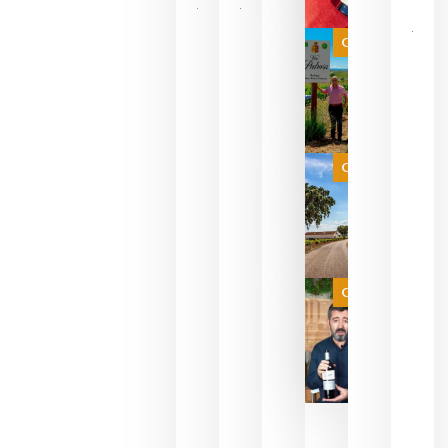
Las 7
bodegas
que ya
Categoría
pueden
descorcha
sus vinos
para
celebrar
que su
selección
es
Categoría
campeona
del mundo
sin
necesidad
de espera
a que se
juegue la
Categoría
final
julio 16,
2026
La FEV
critica la
reducción
de las
ayudas a