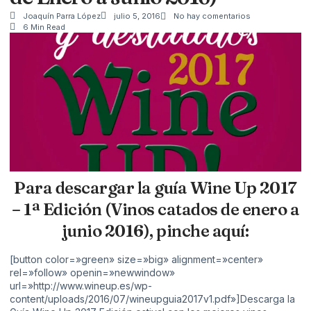
Joaquín Parra López
julio 5, 2016
No hay comentarios
6 Min Read
Para descargar la guía Wine Up 2017
– 1ª Edición (Vinos catados de enero a
junio 2016), pinche aquí:
[button color=»green» size=»big» alignment=»center»
rel=»follow» openin=»newwindow»
url=»http://www.wineup.es/wp-
content/uploads/2016/07/wineupguia2017v1.pdf»]Descarga la