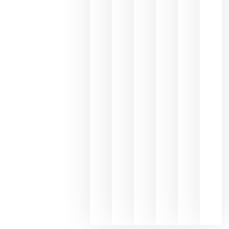
los
Capellane
une Ribera
del Duero
y
Valdeorras
en una
exposició
fotográfic
dedicada
al godello
junio 24,
2026
La apuest
de
Bodegas
Hispano
Suizas por
el magnu
que desafí
al
Champagn
junio 24,
2026