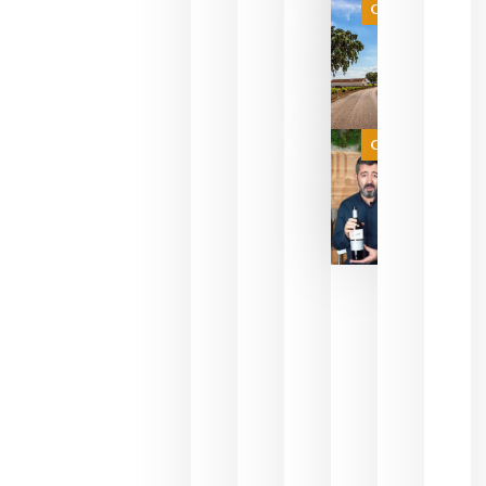
es
Categoría
campeona
del mundo
sin
necesidad
de espera
a que se
juegue la
Categoría
final
julio 16,
2026
La FEV
critica la
reducción
de las
ayudas a
la
promoción
del vino y
alerta del
impacto
para las
bodegas
españolas
julio 13,
2026