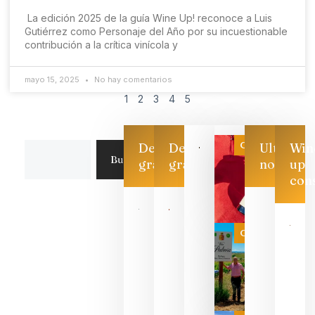
La edición 2025 de la guía Wine Up! reconoce a Luis
Gutiérrez como Personaje del Año por su incuestionable
contribución a la crítica vinícola y
mayo 15, 2025
No hay comentarios
1
2
3
4
5
Categoría
Descarga
Descarga
Ultimas
Win
Buscar
gratis
gratis
noticias
up
con
Las 7
bodegas
que ya
Categoría
pueden
descorcha
sus vinos
para
celebrar
que su
selección