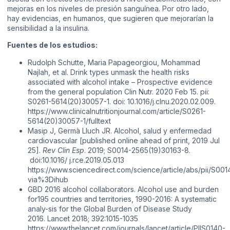
mejoras en los niveles de presión sanguínea. Por otro lado,
hay evidencias, en humanos, que sugieren que mejorarían la
sensibilidad a la insulina.
Fuentes de los estudios:
Rudolph Schutte, Maria Papageorgiou, Mohammad
Najlah, et al. Drink types unmask the health risks
associated with alcohol intake – Prospective evidence
from the general population Clin Nutr. 2020 Feb 15. pii:
S0261-5614(20)30057-1. doi: 10.1016/j.clnu.2020.02.009.
https://www.clinicalnutritionjournal.com/article/S0261-
5614(20)30057-1/fulltext
Masip J, Germà Lluch JR. Alcohol, salud y enfermedad
cardiovascular [published online ahead of print, 2019 Jul
25].
Rev Clin Esp
. 2019; S0014-2565(19)30163-8.
doi:10.1016/ j.rce.2019.05.013
https://www.sciencedirect.com/science/article/abs/pii/S0
via%3Dihub
GBD 2016 alcohol collaborators. Alcohol use and burden
for195 countries and territories, 1990-2016: A systematic
analy-sis for the Global Burden of Disease Study
2016. Lancet 2018; 392:1015-1035
https://www.thelancet.com/journals/lancet/article/PIIS0140-