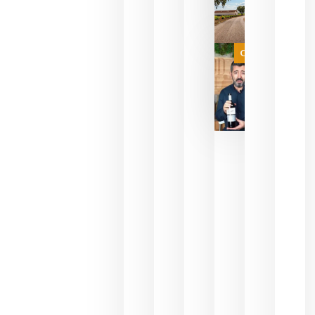
necesidad
de espera
a que se
juegue la
Categoría
final
julio 16,
2026
La FEV
critica la
reducción
de las
ayudas a
la
promoción
del vino y
alerta del
impacto
para las
bodegas
españolas
julio 13,
2026
HIP 2027
reunirá en