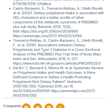
6736(18)31310-2/fulltext
Castro-Barquero, S., Tresserra-Rimbau, A., Vitelli-Storelli,
et al. (2020). Dietary polyphenol intake is associated with
HDL-cholesterol and a better profile of other
components of the metabolic syndrome: A PREDIMED-
plus sub-study. Nutrients 2020, 12(3),
689;
https://doi.org/10.3390/nu12030689
https://www.mdpi.com/2072-6643/12/3/689
Tresserra-Rimbau, A., Castro-Barquero, S., Vitelli-Storelli,
F., et al. (2019). Associations between Dietary
Polyphenols and Type 2 Diabetes in a Cross-Sectional
Analysis of the PREDIMED-Plus Trial: Role of Body Mass
Index and Sex. Antioxidants 2019, 8, 537.
https://www.ncbi.nlm.nih.gov/pmc/articles/PMC6912253/
Del Bo’ C, Bernardi S, Marino M, et al. Systematic Review
on Polyphenol Intake and Health Outcomes: Is there
Sufficient Evidence to Define a Health-Promoting
Polyphenol-Rich Dietary Pattern?.
Nutrients
.
2019;11(6):1355. Published 2019 Jun 16.
doi:10.3390/nu11061355
https://www.mdpi.com/2072-
6643/11/6/1355
Compartir: