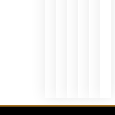
y
Valdeorras
en una
exposició
fotográfic
dedicada
al godello
junio 24,
2026
La apuest
de
Bodegas
Hispano
Suizas por
el magnu
que desafí
al
Champagn
junio 24,
2026