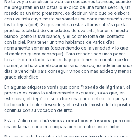
No te voy a complicar la vida con cuestiones técnicas, cuando
me preguntan en las catas lo explico de una forma sencilla, un
rosado es un tinto prematuro, es decir un vino que se elabora
con uva tinta cuyo mosto se somete una corta maceración con
los hollejos (piel). Seguramente a estas alturas sabrás que la
práctica totalidad de variedades de uva tinta, tienen el mosto
blanco (como la uva blanca) y el color lo toma del contacto
con la piel. Para tener un tinto hablamos de varios días
normalmente semanas (dependiendo de la variedad y lo que
el enólogo quiera conseguir). Para rosados son unas pocas
horas. Por otro lado, también hay que tener en cuenta que lo
normal, a la hora de elaborar un vino rosado, es adelantar unos
días la vendimia para conseguir vinos con más acidez y menos
grado alcohólico.
En algunas etiquetas verás que pone “
rosado de lágrima
”, el
proceso es como lo anteriormente expuesto, salvo que, en
este caso, el depósito se extrae una parte del mosto que ya
ha tomado el color deseado y el resto del mosto del depósito
continúa con su vocación de tinto.
Esta práctica nos dará
vinos aromáticos y frescos,
pero con
una vida más corta en comparación con otros vinos tintos.
No vamos a darte pautas del consumo óptimo de estos vinos