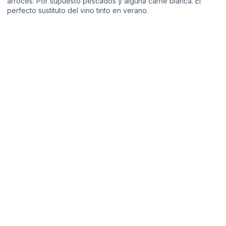
arroces. Por supuesto pescados y alguna carne blanca. El
perfecto sustituto del vino tinto en verano.