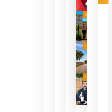
Las 7
bodegas
que ya
Categoría
pueden
descorcha
sus vinos
para
celebrar
que su
selección
es
Categoría
campeona
del mundo
sin
necesidad
de espera
a que se
juegue la
Categoría
final
julio 16,
2026
La FEV
critica la
reducción
de las