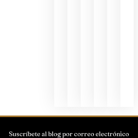
se realiza
en la
hostelería
julio 8, 20
Pago de
los
Capellane
une Ribera
del Duero
y
Valdeorras
en una
exposició
fotográfic
dedicada
al godello
junio 24,
2026
Suscríbete al blog por correo electrónico