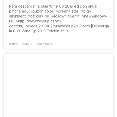
Para descargar la guía Wine Up 2019 edición anual
pinche aquí: [button color=»green» size=»big»
alignment=»center» rel=»follow» openin=»newwindow»
url=»http://www.wineup.es/wp-
content/uploads/2019/02/guiawineup2019.pdf»]Descarga
la Guía Wine Up 2019 Edición anual.
marzo 2, 2019
1 comentario