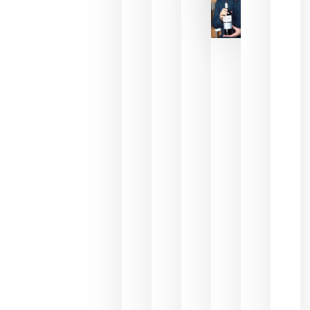
pueden
descorcha
sus vinos
para
celebrar
que su
selección
es
campeona
del mundo
sin
necesidad
de espera
a que se
juegue la
final
julio 16,
2026
La FEV
critica la
reducción
de las
ayudas a
la
promoción
del vino y
alerta del