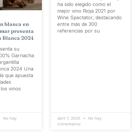
ha sido elegido como el
mejor vino Rioja 2021 por
Wine Spectator, destacando
ón blanca en
entre más de 300
referencias por su
emar presenta
a Blanca 2024
senta su
 100% Garnacha
rgantilla
anca 2024 Una
ada que apuesta
dades
los vinos
No hay
abril 7, 2025
No hay
comentarios