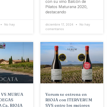
con su vino Balcón de
Pilatos Maturana 2020,
destacando
No hay
diciembre 17, 2024
No hay
comentarios
 VS MURUA
Verum se estrena en
ODEGAS
RIOJA con ITERVERUM
.Ca. RIOJA
SVS entre los mejores