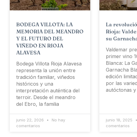
BODEGA VILLOTA: LA
La revoluci
MEMORIA DEL MEANDRO
Rioja: Vald
Y EL FUTURO DEL
su Garnach
VIÑEDO EN RIOJA
Valdemar pre
ALAVESA
primer vino
Blanca: La Ga
Bodega Villota Rioja Alavesa
Garnacha Bl
representa la unión entre
edición limit
tradición familiar, viñedos
por las varie
históricos y una
autóctonas y 
interpretación auténtica del
terroir. Desde el meandro
del Ebro, la familia
junio 22, 2026
No hay
junio 18, 2025
comentarios
comentarios