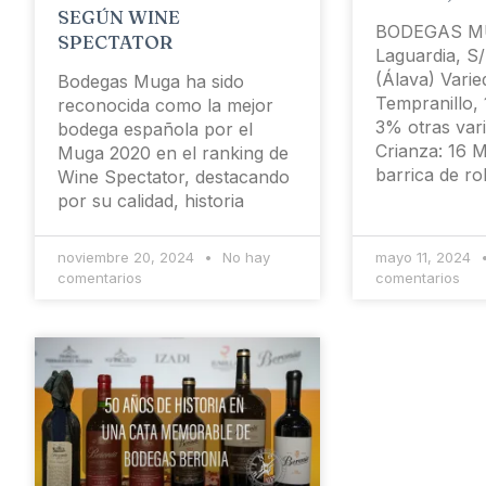
SEGÚN WINE
BODEGAS MU
SPECTATOR
Laguardia, S/
(Álava) Vari
Bodegas Muga ha sido
Tempranillo,
reconocida como la mejor
3% otras var
bodega española por el
Crianza: 16 
Muga 2020 en el ranking de
barrica de ro
Wine Spectator, destacando
por su calidad, historia
noviembre 20, 2024
No hay
mayo 11, 2024
comentarios
comentarios