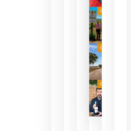
Las 7
bodegas
que ya
Categoría
pueden
descorcha
sus vinos
para
celebrar
que su
selección
es
Categoría
campeona
del mundo
sin
necesidad
de espera
a que se
juegue la
Categoría
final
julio 16,
2026
La FEV
critica la
reducción
de las
ayudas a
la