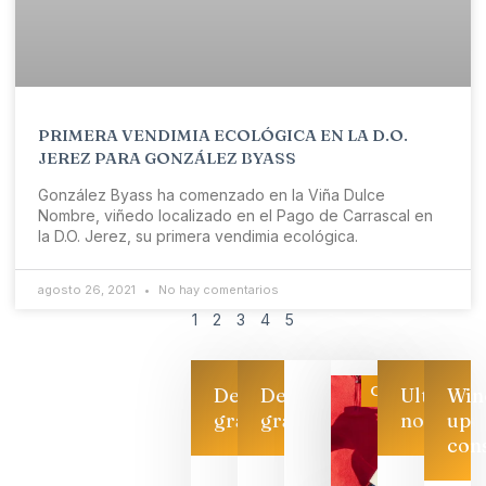
PRIMERA VENDIMIA ECOLÓGICA EN LA D.O.
JEREZ PARA GONZÁLEZ BYASS
González Byass ha comenzado en la Viña Dulce
Nombre, viñedo localizado en el Pago de Carrascal en
la D.O. Jerez, su primera vendimia ecológica.
agosto 26, 2021
No hay comentarios
1
2
3
4
5
Categoría
Descarga
Descarga
Ultimas
Win
gratis
gratis
noticias
up
con