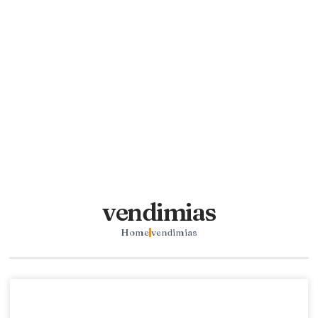
vendimias
Home
vendimias