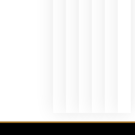
y
Valdeorras
en una
exposició
fotográfic
dedicada
al godello
junio 24,
2026
La apuest
de
Bodegas
Hispano
Suizas por
el magnu
que desafí
al
Champagn
junio 24,
2026