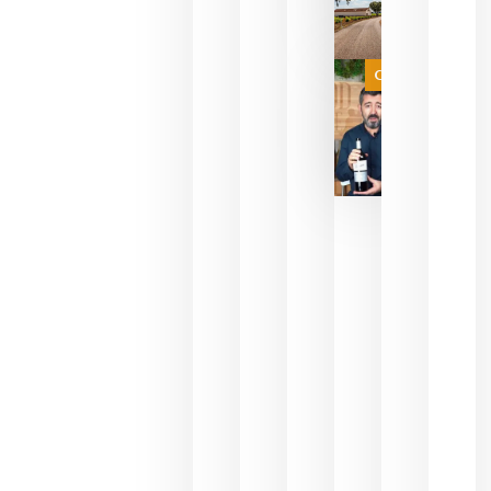
necesidad
de espera
a que se
juegue la
Categoría
final
julio 16,
2026
La FEV
critica la
reducción
de las
ayudas a
la
promoción
del vino y
alerta del
impacto
para las
bodegas
españolas
julio 13,
2026
HIP 2027
reunirá en
Madrid al