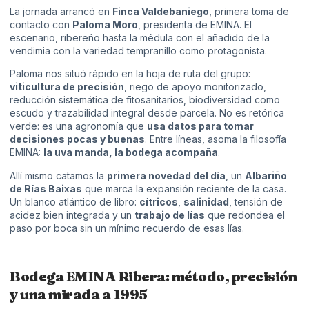
La jornada arrancó en
Finca Valdebaniego
, primera toma de
contacto con
Paloma Moro
, presidenta de EMINA. El
escenario, ribereño hasta la médula con el añadido de la
vendimia con la variedad tempranillo como protagonista.
Paloma nos situó rápido en la hoja de ruta del grupo:
viticultura de precisión
, riego de apoyo monitorizado,
reducción sistemática de fitosanitarios, biodiversidad como
escudo y trazabilidad integral desde parcela. No es retórica
verde: es una agronomía que
usa datos para tomar
decisiones pocas y buenas
. Entre líneas, asoma la filosofía
EMINA:
la uva manda, la bodega acompaña
.
Allí mismo catamos la
primera novedad del día
, un
Albariño
de Rías Baixas
que marca la expansión reciente de la casa.
Un blanco atlántico de libro:
cítricos
,
salinidad
, tensión de
acidez bien integrada y un
trabajo de lías
que redondea el
paso por boca sin un mínimo recuerdo de esas lías.
Bodega EMINA Ribera: método, precisión
y una mirada a 1995