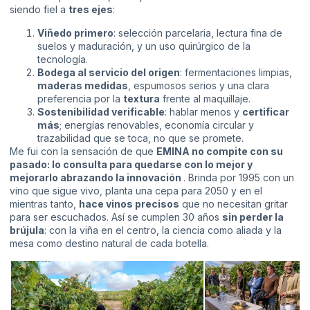
siendo fiel a
tres ejes
:
Viñedo primero
: selección parcelaria, lectura fina de
suelos y maduración, y un uso quirúrgico de la
tecnología.
Bodega al servicio del origen
: fermentaciones limpias,
maderas medidas
, espumosos serios y una clara
preferencia por la
textura
frente al maquillaje.
Sostenibilidad verificable
: hablar menos y
certificar
más
; energías renovables, economía circular y
trazabilidad que se toca, no que se promete.
Me fui con la sensación de que
EMINA no compite con su
pasado: lo consulta para quedarse con lo mejor y
mejorarlo abrazando la innovación
. Brinda por 1995 con un
vino que sigue vivo, planta una cepa para 2050 y en el
mientras tanto,
hace vinos precisos
que no necesitan gritar
para ser escuchados. Así se cumplen 30 años
sin perder la
brújula
: con la viña en el centro, la ciencia como aliada y la
mesa como destino natural de cada botella.