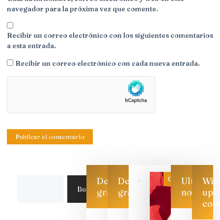
navegador para la próxima vez que comente.
Recibir un correo electrónico con los siguientes comentarios
a esta entrada.
Recibir un correo electrónico con cada nueva entrada.
Categoría
Descarga
Descarga
Ultimas
Win
Buscar
gratis
gratis
noticias
up
con