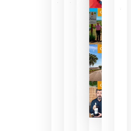
Las 7
bodegas
que ya
Categoría
pueden
descorcha
sus vinos
para
celebrar
que su
selección
es
Categoría
campeona
del mundo
sin
necesidad
de espera
a que se
juegue la
Categoría
final
julio 16,
2026
La FEV
critica la
reducción
de las
ayudas a
la