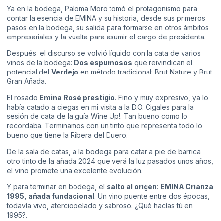
Ya en la bodega, Paloma Moro tomó el protagonismo para
contar la esencia de EMINA y su historia, desde sus primeros
pasos en la bodega, su salida para formarse en otros ámbitos
empresariales y la vuelta para asumir el cargo de presidenta.
Después, el discurso se volvió líquido con la cata de varios
vinos de la bodega:
Dos espumosos
que reivindican el
potencial del
Verdejo
en método tradicional: Brut Nature y Brut
Gran Añada.
El rosado
Emina Rosé prestigio
. Fino y muy expresivo, ya lo
había catado a ciegas en mi visita a la D.O. Cigales para la
sesión de cata de la guía Wine Up!. Tan bueno como lo
recordaba. Terminamos con un tinto que representa todo lo
bueno que tiene la Ribera del Duero.
De la sala de catas, a la bodega para catar a pie de barrica
otro tinto de la añada 2024 que verá la luz pasados unos años,
el vino promete una excelente evolución.
Y para terminar en bodega, el
salto al origen
:
EMINA Crianza
1995, añada fundacional
. Un vino puente entre dos épocas,
todavía vivo, aterciopelado y sabroso. ¿Qué hacías tú en
1995?.