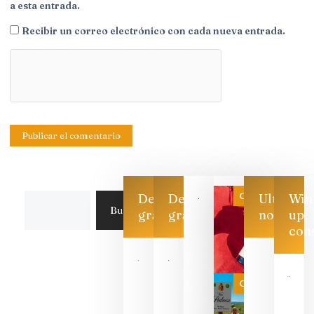
a esta entrada.
Recibir un correo electrónico con cada nueva entrada.
Categoría
Descarga
Descarga
Ultimas
Win
Buscar
gratis
gratis
noticias
up
con
Las 7
bodegas
que ya
Categoría
pueden
descorcha
sus vinos