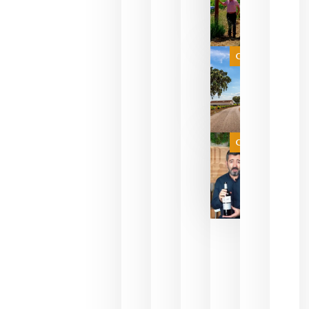
para
celebrar
que su
selección
es
Categoría
campeona
del mundo
sin
necesidad
de espera
a que se
juegue la
Categoría
final
julio 16,
2026
La FEV
critica la
reducción
de las
ayudas a
la
promoción
del vino y
alerta del
impacto
para las