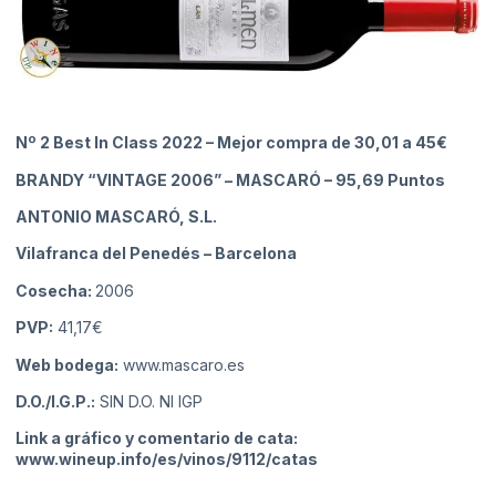
Nº 2 Best In Class 2022 – Mejor compra de 30,01 a 45€
BRANDY “VINTAGE 2006” – MASCARÓ
– 95,69 Puntos
ANTONIO MASCARÓ, S.L.
Vilafranca del Penedés
– Barcelona
Cosecha:
2006
PVP:
41,17€
Web bodega:
www.mascaro.es
D.O./I.G.P.:
SIN D.O. NI IGP
Link a gráfico y comentario de cata:
www.wineup.info/es/vinos/9112/catas