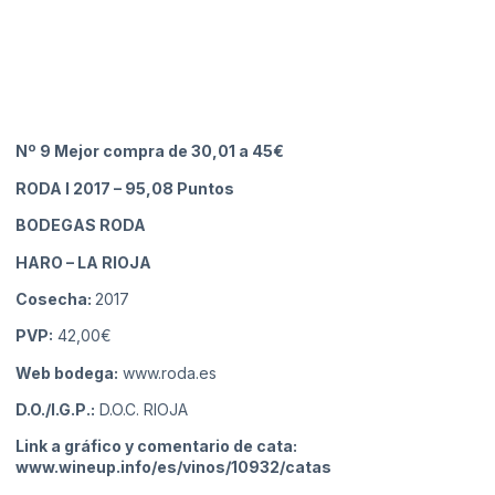
Nº 9 Mejor compra de 30,01 a 45€
RODA I 2017
– 95,08 Puntos
BODEGAS RODA
HARO
– LA RIOJA
Cosecha:
2017
PVP:
42,00€
Web bodega:
www.roda.es
D.O./I.G.P.:
D.O.C. RIOJA
Link a gráfico y comentario de cata:
www.wineup.info/es/vinos/10932/catas