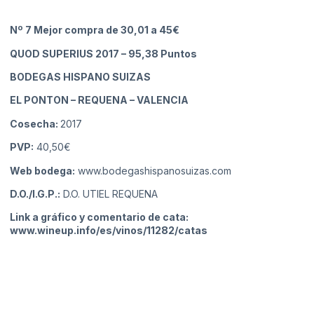
Nº 7 Mejor compra de 30,01 a 45€
QUOD SUPERIUS 2017
– 95,38 Puntos
BODEGAS HISPANO SUIZAS
EL PONTON – REQUENA
– VALENCIA
Cosecha:
2017
PVP:
40,50€
Web bodega:
www.bodegashispanosuizas.com
D.O./I.G.P.:
D.O. UTIEL REQUENA
Link a gráfico y comentario de cata:
www.wineup.info/es/vinos/11282/catas