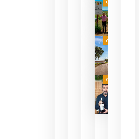
que ya
Categoría
pueden
descorcha
sus vinos
para
celebrar
que su
selección
es
Categoría
campeona
del mundo
sin
necesidad
de espera
a que se
juegue la
Categoría
final
julio 16,
2026
La FEV
critica la
reducción
de las
ayudas a
la
promoción
del vino y