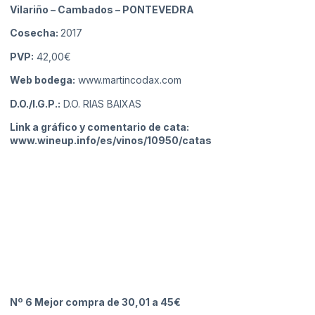
Vilariño – Cambados
– PONTEVEDRA
Cosecha:
2017
PVP:
42,00€
Web bodega:
www.martincodax.com
D.O./I.G.P.:
D.O. RIAS BAIXAS
Link a gráfico y comentario de cata:
www.wineup.info/es/vinos/10950/catas
Nº 6 Mejor compra de 30,01 a 45€