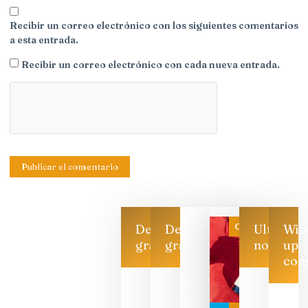
Recibir un correo electrónico con los siguientes comentarios
a esta entrada.
Recibir un correo electrónico con cada nueva entrada.
Categoría
Descarga
Descarga
Ultimas
Win
gratis
gratis
noticias
up
con
Las 7
bodegas