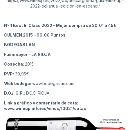
https://www.wineup.es/2022/04/descargue-la-guia-wine-up-
2022-ed-anual-edicion-en-espanol/
Nº 1 Best In Class 2022 – Mejor compra de 30,01 a 45€
CULMEN 2015
– 96,00 Puntos
BODEGAS LAN
Fuenmayor
– LA RIOJA
Cosecha:
2015
PVP:
39,95€
Web bodega:
www.bodegaslan.com
D.O./I.G.P.:
D.O.C. RIOJA
Link a gráfico y comentario de cata:
www.wineup.info/es/vinos/10021/catas