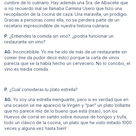
cumbre de lo culinario. Hay además una Sra. de Albacete que
si no recuerdo mal se llamaba Carmina Usero que hizo una
recopilación de la cocina de caza. Una maravilla, un prodigio.
Gracias a personas como ella, no se perderá parte de un
recetario imprescindible de nuestra historia culinaria.
P
. ¿Entiendes la comida sin vino?. ¿podría funcionar un
restaurante sin vino?
AG.
Inconcebible. Yo me he ido de más de un restaurante sin
comer (me da pudor decir esto) porque la carta de vinos
parecía que se la había hecho un cervecero. No lo concibo, el
vino es media comida.
P
. ¿Cual consideras tu plato estrella?
AG.
Yo soy una estrella menguante, pero si es verdad que en
una ocasión se me apareció la Virgen y “parí” un plato brillante
que no parece mío de lo bueno que está (risas), son los
Huevos de corral en sartén sobre mousse de hongos y trufa,
todo un clásico de la cocina, un plato que he visto imitado 1000
veces y alguna vez hasta bien!