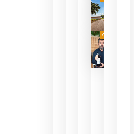
campeona
del mundo
sin
necesidad
de espera
a que se
juegue la
Categoría
final
julio 16,
2026
La FEV
critica la
reducción
de las
ayudas a
la
promoción
del vino y
alerta del
impacto
para las
bodegas
españolas
julio 13,
2026