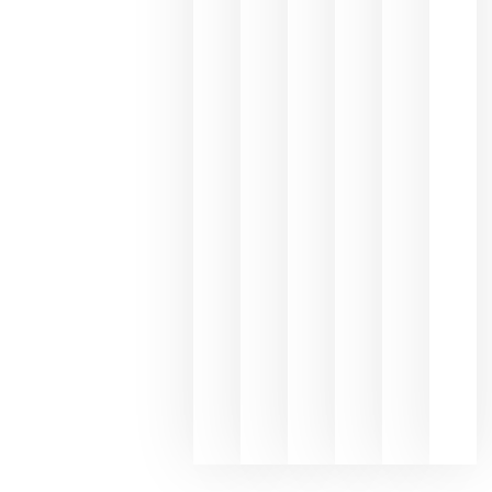
Capellane
une Ribera
del Duero
y
Valdeorras
en una
exposició
fotográfic
dedicada
al godello
junio 24,
2026
La apuest
de
Bodegas
Hispano
Suizas por
el magnu
que desafí
al
Champagn
junio 24,
2026