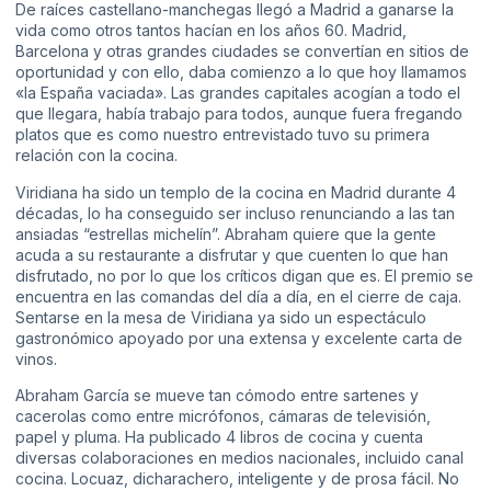
De raíces castellano-manchegas llegó a Madrid a ganarse la
vida como otros tantos hacían en los años 60. Madrid,
Barcelona y otras grandes ciudades se convertían en sitios de
oportunidad y con ello, daba comienzo a lo que hoy llamamos
«la España vaciada». Las grandes capitales acogían a todo el
que llegara, había trabajo para todos, aunque fuera fregando
platos que es como nuestro entrevistado tuvo su primera
relación con la cocina.
Viridiana
ha sido un templo de la cocina en Madrid durante 4
décadas, lo ha conseguido ser incluso renunciando a las tan
ansiadas “estrellas michelín”. Abraham quiere que la gente
acuda a su restaurante a disfrutar y que cuenten lo que han
disfrutado, no por lo que los críticos digan que es. El premio se
encuentra en las comandas del día a día, en el cierre de caja.
Sentarse en la mesa de Viridiana ya sido un espectáculo
gastronómico apoyado por una extensa y excelente carta de
vinos.
Abraham García se mueve tan cómodo entre sartenes y
cacerolas como entre micrófonos, cámaras de televisión,
papel y pluma. Ha publicado 4 libros de cocina y cuenta
diversas colaboraciones en medios nacionales, incluido canal
cocina. Locuaz, dicharachero, inteligente y de prosa fácil. No