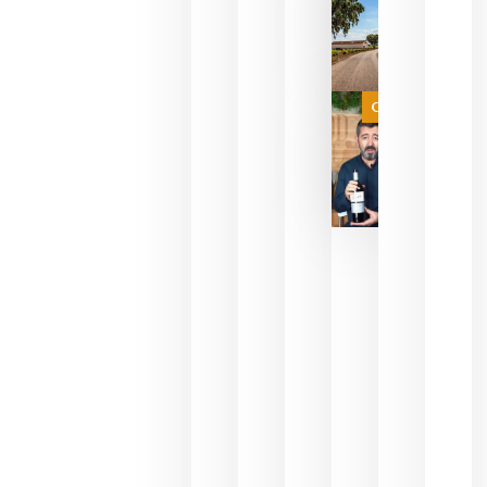
FUSIONA
VINO Y AL
PERFUMERÍ
agosto 10,
2026
Categoría
Las 7
bodegas
que ya
pueden
descorcha
sus vinos
para
celebrar
que su
selección
es
campeona
del mundo
sin
necesidad
de espera
a que se
juegue la
final
julio 16,
2026