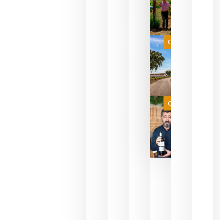
sus vinos
para
celebrar
que su
selección
es
Categoría
campeona
del mundo
sin
necesidad
de espera
a que se
juegue la
Categoría
final
julio 16,
2026
La FEV
critica la
reducción
de las
ayudas a
la
promoción
del vino y
alerta del
impacto
para las