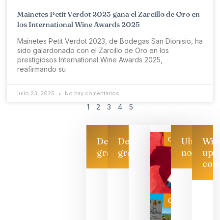
Mainetes Petit Verdot 2023 gana el Zarcillo de Oro en
los International Wine Awards 2025
Mainetes Petit Verdot 2023, de Bodegas San Dionisio, ha
sido galardonado con el Zarcillo de Oro en los
prestigiosos International Wine Awards 2025,
reafirmando su
julio 23, 2025
No hay comentarios
1
2
3
4
5
Categoría
Descarga
Descarga
Ultimas
Win
gratis
gratis
noticias
up
con
Las 7
bodegas
que ya
Categoría
pueden
descorcha