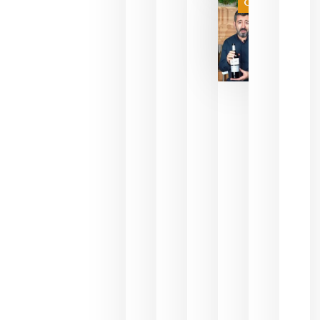
Categoría
final
julio 16,
2026
La FEV
critica la
reducción
de las
ayudas a
la
promoción
del vino y
alerta del
impacto
para las
bodegas
españolas
julio 13,
2026
HIP 2027
reunirá en
Madrid al
sector
Horeca
para defini
las