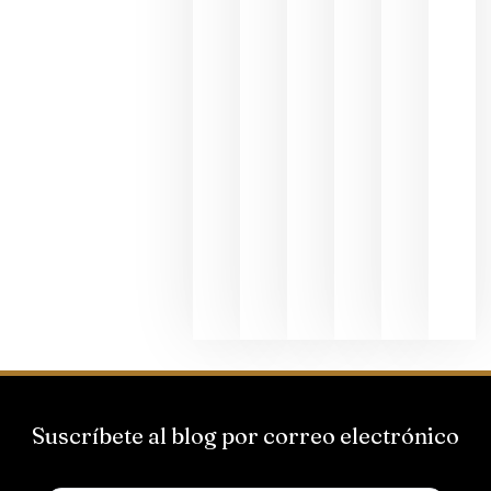
fotográfic
dedicada
al godello
junio 24,
2026
La apuest
de
Bodegas
Hispano
Suizas por
el magnu
que desafí
al
Champagn
junio 24,
2026
Suscríbete al blog por correo electrónico