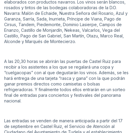
elaborados con productos navarros. Los vinos serán blancos,
rosados y tintos de las bodegas colaboradoras de la D.O.
Navarra: Malón de Echaide, Nuestra Señora del Rosario, Azul y
Garanza, Sarría, Sada, Inurrieta, Príncipe de Viana, Pago de
Cirsus, Tandem, Piedemonte, Dominio Lasierpe, Campos de
Enanzo, Castillo de Monjardín, Nekeas, Valcarlos, Vega del
Castillo, Pago de San Gabriel, San Martín, Otazu, Marco Real,
Alconde y Marqués de Montecierzo.
A las 20,30 horas se abrirán las puertas de Castel Ruiz para
recibir a los asistentes a los que se regalará una copa y
“cuelgacopas” con al que degustarán los vinos. Además, se les
hará entrega de una tarjeta “rasca y gana” con la que podrán
ganar premios directos como camisetas o bolsas
refrigeradoras. Y finalmente todos ellos entrarán en un sorteo
final de entradas para conciertos y festivales del panorama
nacional.
Las entradas se venden de manera anticipada a partir del 17
de septiembre en Castel Ruiz, el Servicio de Atención al
Ciudadano del Ayuntamiento de Tudela y el establecimiento