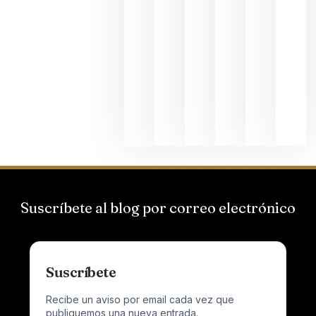
une Ribera
del Duero
y
Valdeorras
en una
exposició
fotográfic
dedicada
al godello
junio 24,
2026
Suscríbete al blog por correo electrónico
Suscríbete
Recibe un aviso por email cada vez que
publiquemos una nueva entrada.