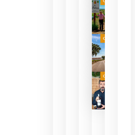
Categoría
PERFUMES
WINE UP
CONSULTI
ESTRENA 
NUEVO
FORMATO 
EXPERIENC
SENSORIA
Categoría
QUE
FUSIONA
VINO Y AL
PERFUMERÍ
agosto 10,
2026
Categoría
Las 7
bodegas
que ya
pueden
descorcha
sus vinos
para
celebrar
que su
selección
es
campeona