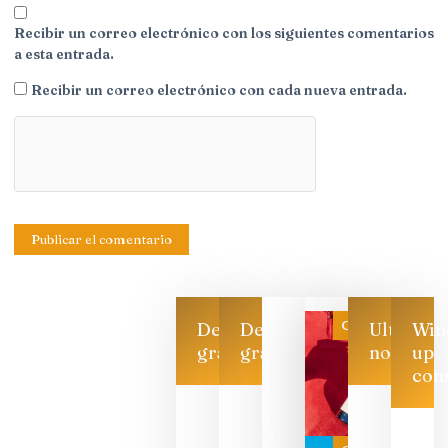
Recibir un correo electrónico con los siguientes comentarios
a esta entrada.
Recibir un correo electrónico con cada nueva entrada.
Categoría
Descarga
Descarga
Ultimas
Win
gratis
gratis
noticias
up
con
CATA
CRUZADA
VINOS Y