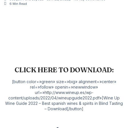
6 Min Read
CLICK HERE TO DOWNLOAD:
[button color=»green» size=»big» alignment=»center»
rel=»follow» openin=»newwindow»
url=»http://www.wineup.es/wp-
content/uploads/2022/04/wineupguide2022.pdf»]Wine Up
Wine Guide 2022 – Best spanish wines & spirits in Blind Tasting
– Download[/button]