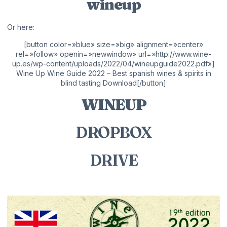
wineup
Or here:
[button color=»blue» size=»big» alignment=»center»
rel=»follow» openin=»newwindow» url=»http://www.wine-
up.es/wp-content/uploads/2022/04/wineupguide2022.pdf»]
Wine Up Wine Guide 2022 – Best spanish wines & spirits in
blind tasting Download[/button]
WINEUP
DROPBOX
DRIVE