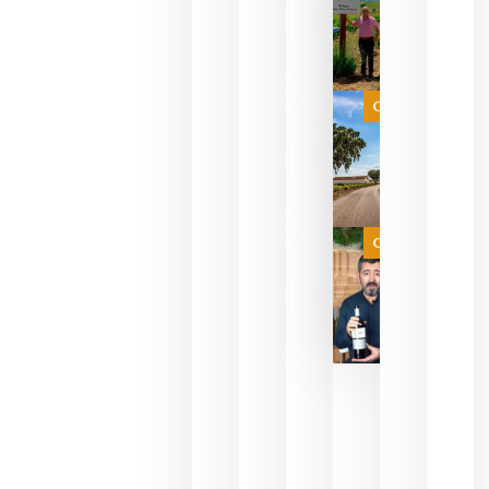
sus vinos
para
celebrar
que su
selección
es
Categoría
campeona
del mundo
sin
necesidad
de espera
a que se
juegue la
Categoría
final
julio 16,
2026
La FEV
critica la
reducción
de las
ayudas a
la
promoción
del vino y
alerta del
impacto