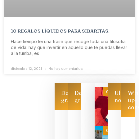
10 REGALOS LÍQUIDOS PARA SIBARITAS.
Hace tiempo leí una frase que recoge toda una filosofía
de vida: hay que invertir en aquello que te puedas llevar
a la tumba, es
diciembre 12, 2021
No hay comentarios
Categoría
Descarga
Descarga
Ultimas
Win
gratis
gratis
noticias
up
con
Las 7
bodegas
que ya
Categoría
pueden
descorcha