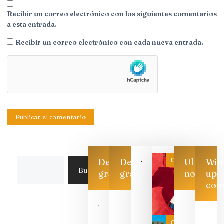
Recibir un correo electrónico con los siguientes comentarios
a esta entrada.
Recibir un correo electrónico con cada nueva entrada.
Categoría
Descarga
Descarga
Ultimas
Win
Buscar
gratis
gratis
noticias
up
con
Las 7
bodegas
que ya
Categoría