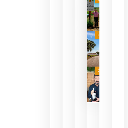
pueden
descorcha
sus vinos
para
celebrar
que su
selección
es
Categoría
campeona
del mundo
sin
necesidad
de espera
a que se
juegue la
Categoría
final
julio 16,
2026
La FEV
critica la
reducción
de las
ayudas a
la
promoción
del vino y