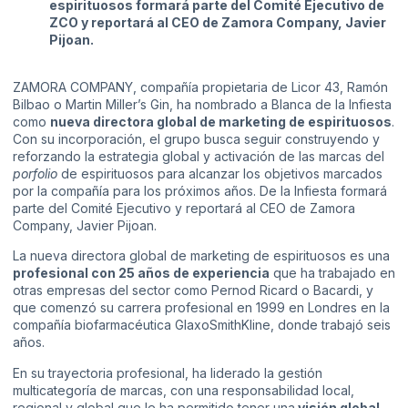
espirituosos formará parte del Comité Ejecutivo
de
ZCO y reportará al CEO de Zamora Company, Javier
Pijoan.
ZAMORA COMPANY, compañía propietaria de Licor 43, Ramón
Bilbao o Martin Miller’s Gin, ha nombrado a Blanca de la Infiesta
como
nueva directora global de marketing de espirituosos
.
Con su incorporación, el grupo busca seguir construyendo y
reforzando la estrategia global y activación de las marcas del
porfolio
de espirituosos para alcanzar los objetivos marcados
por la compañía para los próximos años. De la Infiesta formará
parte del Comité Ejecutivo y reportará al CEO de Zamora
Company, Javier Pijoan.
La nueva directora global de marketing de espirituosos es una
profesional con 25 años de experiencia
que ha trabajado en
otras empresas del sector como Pernod Ricard o Bacardi, y
que comenzó su carrera profesional en 1999 en Londres en la
compañía biofarmacéutica GlaxoSmithKline, donde trabajó seis
años.
En su trayectoria profesional, ha liderado la gestión
multicategoría de marcas, con una responsabilidad local,
regional y global que le ha permitido tener una
visión global