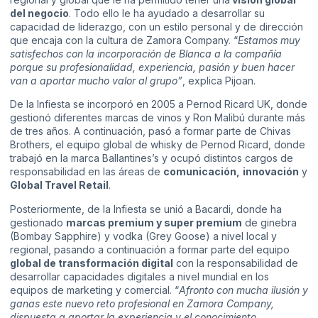
del negocio
. Todo ello le ha ayudado a desarrollar su
capacidad de liderazgo, con un estilo personal y de dirección
que encaja con la cultura de Zamora Company. “
Estamos muy
satisfechos con la incorporación de Blanca a la compañía
porque su profesionalidad, experiencia, pasión y buen hacer
van a aportar mucho valor al grupo”
, explica Pijoan.
De la Infiesta se incorporó en 2005 a Pernod Ricard UK, donde
gestionó diferentes marcas de vinos y Ron Malibú durante más
de tres años. A continuación, pasó a formar parte de Chivas
Brothers, el equipo global de whisky de Pernod Ricard, donde
trabajó en la marca Ballantines’s y ocupó distintos cargos de
responsabilidad en las áreas de
comunicación,
innovación
y
Global Travel Retail
.
Posteriormente, de la Infiesta se unió a Bacardi, donde ha
gestionado
marcas premium y super premium
de ginebra
(Bombay Sapphire) y vodka (Grey Goose) a nivel local y
regional, pasando a continuación a formar parte del equipo
global de transformación digital
con la responsabilidad de
desarrollar capacidades digitales a nivel mundial en los
equipos de marketing y comercial. “
Afronto con mucha ilusión y
ganas este nuevo reto profesional en Zamora Company,
dispuesta a aportar la experiencia y el conocimiento