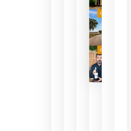
que su
selección
es
Categoría
campeona
del mundo
sin
necesidad
de espera
a que se
juegue la
Categoría
final
julio 16,
2026
La FEV
critica la
reducción
de las
ayudas a
la
promoción
del vino y
alerta del
impacto
para las
bodegas
españolas