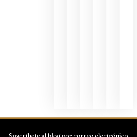
en una
exposició
fotográfic
dedicada
al godello
junio 24,
2026
La apuest
de
Bodegas
Hispano
Suizas por
el magnu
que desafí
al
Champagn
junio 24,
2026
Suscríbete al blog por correo electrónico