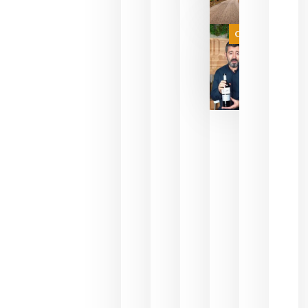
de espera
a que se
juegue la
Categoría
final
julio 16,
2026
La FEV
critica la
reducción
de las
ayudas a
la
promoción
del vino y
alerta del
impacto
para las
bodegas
españolas
julio 13,
2026
HIP 2027
reunirá en
Madrid al
sector