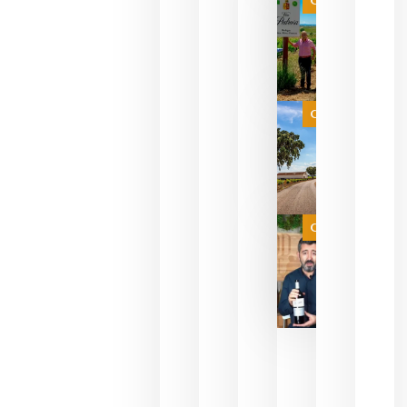
pueden
descorcha
sus vinos
para
celebrar
que su
selección
es
Categoría
campeona
del mundo
sin
necesidad
de espera
a que se
juegue la
Categoría
final
julio 16,
2026
La FEV
critica la
reducción
de las
ayudas a
la
promoción
del vino y