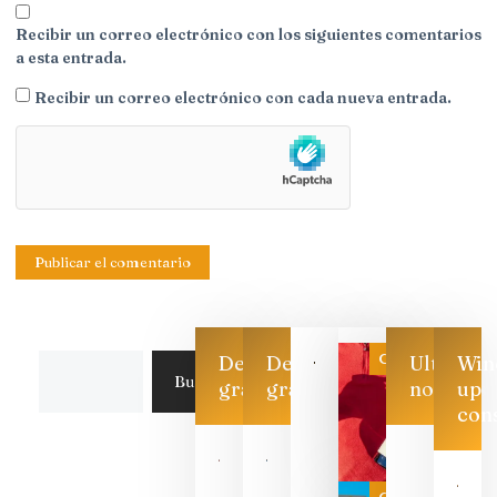
Recibir un correo electrónico con los siguientes comentarios
a esta entrada.
Recibir un correo electrónico con cada nueva entrada.
Categoría
Descarga
Descarga
Ultimas
Win
Buscar
gratis
gratis
noticias
up
con
Las 7
bodegas
que ya
Categoría