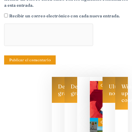
a esta entrada.
Recibir un correo electrónico con cada nueva entrada.
Categoría
Descarga
Descarga
Ultimas
Win
gratis
gratis
noticias
up
con
Las 7
bodegas
que ya
Categoría
pueden
descorcha