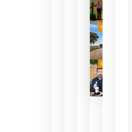
sus vinos
para
celebrar
que su
selección
es
Categoría
campeona
del mundo
sin
necesidad
de espera
a que se
juegue la
Categoría
final
julio 16,
2026
La FEV
critica la
reducción
de las
ayudas a
la
promoción
del vino y
alerta del
impacto