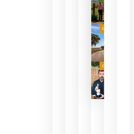
sus vinos
para
celebrar
que su
selección
es
Categoría
campeona
del mundo
sin
necesidad
de espera
a que se
juegue la
Categoría
final
julio 16,
2026
La FEV
critica la
reducción
de las
ayudas a
la
promoción
del vino y
alerta del
impacto