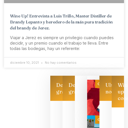
Wine Up! Entrevista a Luis Trillo, Master Distiller de
Brandy Lepanto y heredero de la más pura tradición
del brandy de Jerez.
Viajar a Jerez es siempre un privilegio cuando puedes
decidir, y un premio cuando el trabajo te lleva. Entre
todas las bodegas, hay un referente:
diciembre 10, 2021
No hay comentarios
Categoría
Descarga
Descarga
Ultimas
Win
gratis
gratis
noticias
up
con
Las 7
bodegas
que ya
Categoría
pueden
descorcha