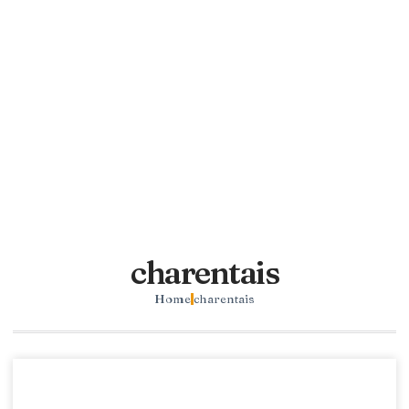
charentais
Home
charentais