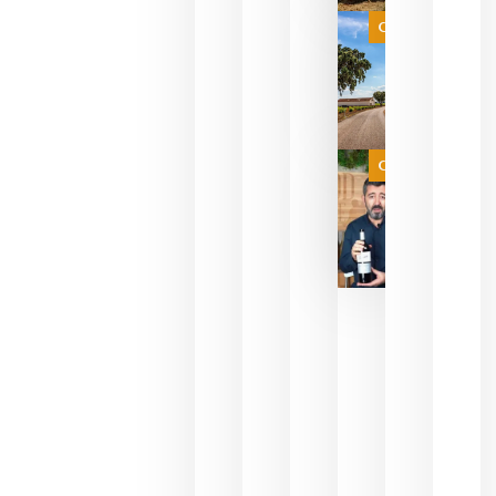
selección
es
Categoría
campeona
del mundo
sin
necesidad
de espera
a que se
juegue la
Categoría
final
julio 16,
2026
La FEV
critica la
reducción
de las
ayudas a
la
promoción
del vino y
alerta del
impacto
para las
bodegas
españolas
julio 13,