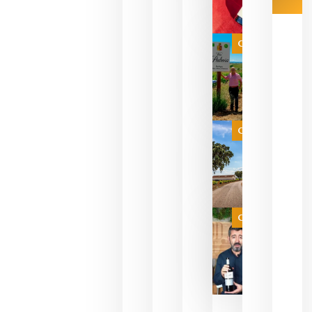
Las 7
bodegas
que ya
Categoría
pueden
descorcha
sus vinos
para
celebrar
que su
selección
es
Categoría
campeona
del mundo
sin
necesidad
de espera
a que se
juegue la
Categoría
final
julio 16,
2026
La FEV
critica la
reducción
de las