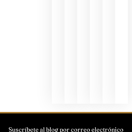
se realiza
en la
hostelería
julio 8, 20
Pago de
los
Capellane
une Ribera
del Duero
y
Valdeorras
en una
exposició
fotográfic
dedicada
al godello
junio 24,
2026
Suscríbete al blog por correo electrónico