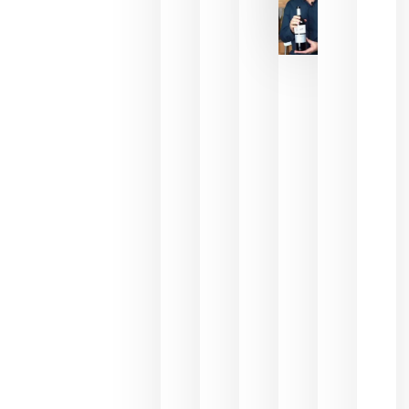
pueden
descorcha
sus vinos
para
celebrar
que su
selección
es
campeona
del mundo
sin
necesidad
de espera
a que se
juegue la
final
julio 16,
2026
La FEV
critica la
reducción
de las
ayudas a
la
promoción
del vino y