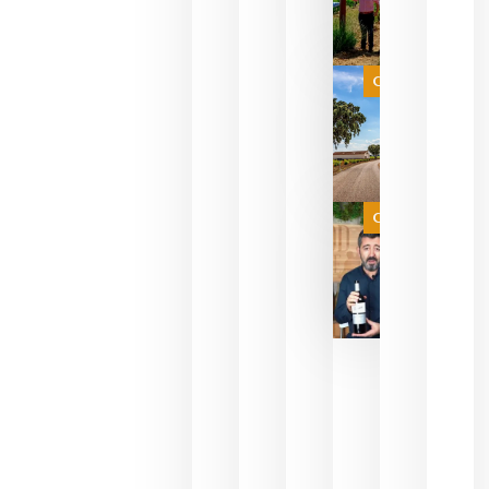
para
celebrar
que su
selección
es
Categoría
campeona
del mundo
sin
necesidad
de espera
a que se
juegue la
Categoría
final
julio 16,
2026
La FEV
critica la
reducción
de las
ayudas a
la
promoción
del vino y
alerta del
impacto
para las