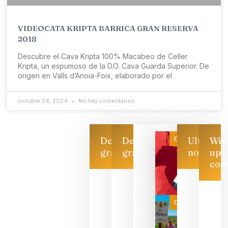
VIDEOCATA KRIPTA BARRICA GRAN RESERVA
2018
Descubre el Cava Kripta 100% Macabeo de Celler
Kripta, un espumoso de la D.O. Cava Guarda Superior. De
origen en Valls d’Anoia-Foix, elaborado por el
octubre 24, 2024
No hay comentarios
Categoría
Descarga
Descarga
Ultimas
Win
gratis
gratis
noticias
up
con
Las 7
bodegas
que ya
Categoría
pueden
descorcha
sus vinos