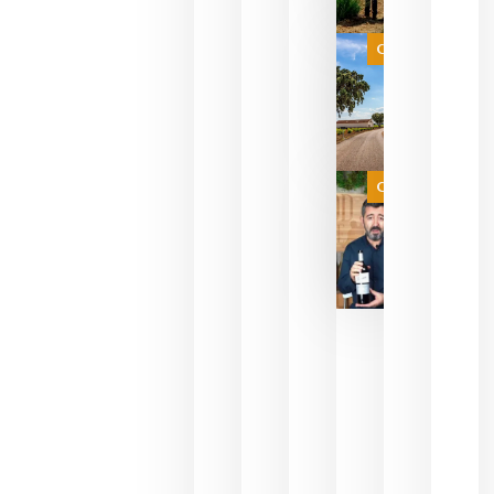
que su
selección
es
Categoría
campeona
del mundo
sin
necesidad
de espera
a que se
juegue la
Categoría
final
julio 16,
2026
La FEV
critica la
reducción
de las
ayudas a
la
promoción
del vino y
alerta del
impacto
para las
bodegas
españolas