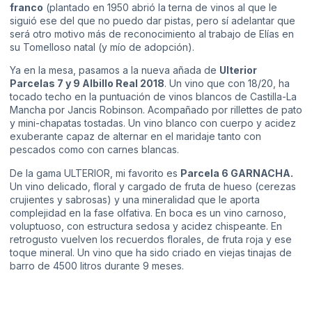
franco
(plantado en 1950 abrió la terna de vinos al que le
siguió ese del que no puedo dar pistas, pero sí adelantar que
será otro motivo más de reconocimiento al trabajo de Elías en
su Tomelloso natal (y mío de adopción).
Ya en la mesa, pasamos a la nueva añada de
Ulterior
Parcelas 7 y 9 Albillo Real 2018
. Un vino que con 18/20, ha
tocado techo en la puntuación de vinos blancos de Castilla-La
Mancha por Jancis Robinson. Acompañado por rillettes de pato
y mini-chapatas tostadas. Un vino blanco con cuerpo y acidez
exuberante capaz de alternar en el maridaje tanto con
pescados como con carnes blancas.
De la gama ULTERIOR, mi favorito es
Parcela 6 GARNACHA.
Un vino delicado, floral y cargado de fruta de hueso (cerezas
crujientes y sabrosas) y una mineralidad que le aporta
complejidad en la fase olfativa. En boca es un vino carnoso,
voluptuoso, con estructura sedosa y acidez chispeante. En
retrogusto vuelven los recuerdos florales, de fruta roja y ese
toque mineral. Un vino que ha sido criado en viejas tinajas de
barro de 4500 litros durante 9 meses.