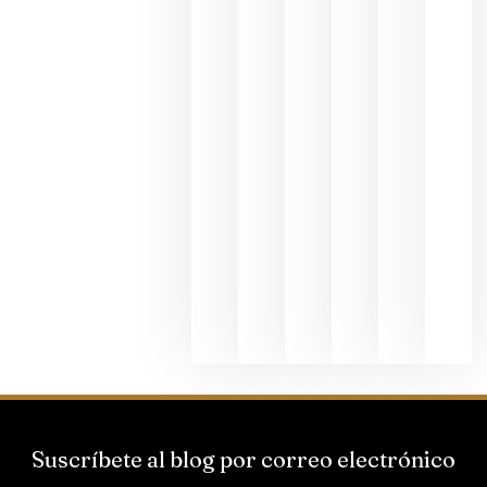
exposició
fotográfic
dedicada
al godello
junio 24,
2026
La apuest
de
Bodegas
Hispano
Suizas por
el magnu
que desafí
al
Champagn
junio 24,
2026
Suscríbete al blog por correo electrónico