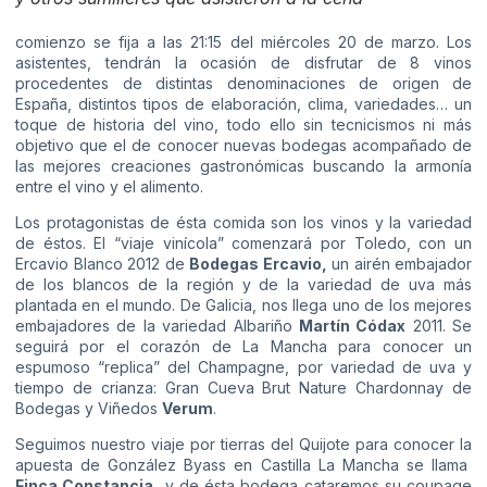
comienzo se fija a las 21:15 del miércoles 20 de marzo. Los
asistentes, tendrán la ocasión de disfrutar de 8 vinos
procedentes de distintas denominaciones de origen de
España, distintos tipos de elaboración, clima, variedades… un
toque de historia del vino, todo ello sin tecnicismos ni más
objetivo que el de conocer nuevas bodegas acompañado de
las mejores creaciones gastronómicas buscando la armonía
entre el vino y el alimento.
Los protagonistas de ésta comida son los vinos y la variedad
de éstos. El “viaje vinícola” comenzará por Toledo, con un
Ercavio Blanco 2012 de
Bodegas Ercavio
,
un airén embajador
de los blancos de la región y de la variedad de uva más
plantada en el mundo. De Galicia, nos llega uno de los mejores
embajadores de la variedad Albariño
Martín Códax
2011
. Se
seguirá por el corazón de La Mancha para conocer un
espumoso “replica” del Champagne, por variedad de uva y
tiempo de crianza: Gran Cueva Brut Nature Chardonnay de
Bodegas y Viñedos
Verum
.
Seguimos nuestro viaje por tierras del Quijote para conocer la
apuesta de González Byass en Castilla La Mancha se llama
Finca Constancia
y de ésta bodega cataremos su coupage