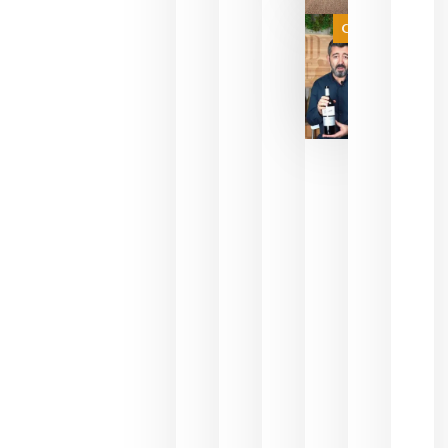
juegue la
Categoría
final
julio 16,
2026
La FEV
critica la
reducción
de las
ayudas a
la
promoción
del vino y
alerta del
impacto
para las
bodegas
españolas
julio 13,
2026
HIP 2027
reunirá en
Madrid al
sector
Horeca