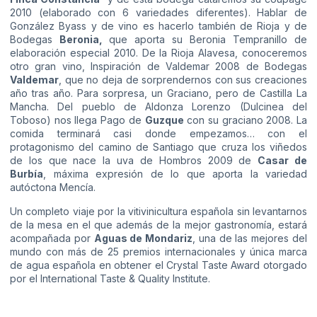
2010 (elaborado con 6 variedades diferentes). Hablar de
González Byass y de vino es hacerlo también de Rioja y de
Bodegas
Beronia
,
que aporta su Beronia Tempranillo de
elaboración especial 2010. De la Rioja Alavesa, conoceremos
otro gran vino, Inspiración de Valdemar 2008 de Bodegas
Valdemar
, que no deja de sorprendernos con sus creaciones
año tras año. Para sorpresa, un Graciano, pero de Castilla La
Mancha. Del pueblo de Aldonza Lorenzo (Dulcinea del
Toboso) nos llega Pago de
Guzque
con su graciano 2008. La
comida terminará casi donde empezamos… con el
protagonismo del camino de Santiago que cruza los viñedos
de los que nace la uva de Hombros 2009 de
Casar de
Burbía
, máxima expresión de lo que aporta la variedad
autóctona Mencía.
Un completo viaje por la vitivinicultura española sin levantarnos
de la mesa en el que además de la mejor gastronomía, estará
acompañada por
Aguas de Mondariz
, una de las mejores del
mundo con más de 25 premios internacionales y única marca
de agua española en obtener el Crystal Taste Award otorgado
por el International Taste & Quality Institute.