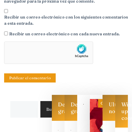
navegador para la próxima vez que comente.
Recibir un correo electrónico con los siguientes comentarios
a esta entrada.
Recibir un correo electrónico con cada nueva entrada.
Categoría
Descarga
Descarga
Ultimas
Win
Buscar
gratis
gratis
noticias
up
con
Las 7