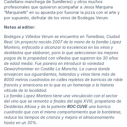
Castellano-manchega de Sumilleres) y otros muchos
profesionales que quisieron acompañar a Jesús Marquina
“Marquinetti” en su apuesta por fusionar la pizza con el arte y
por supuesto, disfrutar de los vinos de Bodegas Verum.
Notas al editor:
Bodegas y Viñedos Verum
se encuentra en Tomelloso, Ciudad
Real. Un proyecto nacido 2007 de la mano de la familia López
Montero, enfocado a alcanzar la excelencia en los vinos y
destilados que elaboran, para lo que seleccionan los mejores
pagos de la propiedad con viñedos que superan los 30 años
de edad media. Fue pionera en introducir la variedad
Gewürztraminer en Castilla La Mancha. La cueva donde
envejecen sus aguardientes, holandas y vinos tiene más de
8000 metros cuadrados en calles repletas de barricas de roble
francés y americano en lo que es un homenaje a la historia
vitícola de la localidad.
La familia Lopez Montero tiene una vinculación con el sector
del vino que se remonta a finales del siglo XVIII, propietaria de
Destilerías Altosa y de la patente
ROC CUVE
una barrica
cuadrada que con el mismo comportamiento que la bordelesa,
reduce los tiempos de crianza y mejora el almacenamiento
hasta en un 30%.