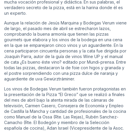
mucha vocación profesional y didáctica. En sus palabras, el
verdadero secreto de la pizza, está en la harina donde él es
un experto.
Aunque la relación de Jesús Marquina y Bodegas Verum viene
de largo, el pasado mes de abril se estrecharon lazos,
comprobando la buena armonía que tienen las pizzas
gourmets que elabora y los vinos de la bodega en una cena
en la que se emparejaron cinco vinos y un aguardiente. En la
cena participaron cincuenta personas y la cata fue dirigida por
Joaquín Parra, autor de la guía de vinos Wine UP y el manual
de cata ¿Es bueno éste vino? editado por Mundi-prensa. Entre
todas las pizzas, destacaron la de foie con higos y granada y
el postre sorprendiendo con una pizza dulce de naranja y
aguardiente de uva Gewürztráminer.
Los vinos de Bodegas Verum también fueron protagonistas en
la presentación de la Pizza “El Greco” que se realizó a finales
del mes de abril bajo la atenta mirada de las cámaras de
televisión, Carmen Casero, Consejera de Economía y Empleo
de Castilla la Mancha y cantidad de profesionales de la cocina
como Manuel de la Ossa (Rte. Las Rejas), Rubén Sanchez-
Camacho (Rte. El Bodegón y miembro de la Selección
española de cocina), Adan Israel (Vicepresidente de la Asoc.