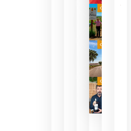
bodegas
que ya
Categoría
pueden
descorcha
sus vinos
para
celebrar
que su
selección
es
Categoría
campeona
del mundo
sin
necesidad
de espera
a que se
juegue la
Categoría
final
julio 16,
2026
La FEV
critica la
reducción
de las
ayudas a
la