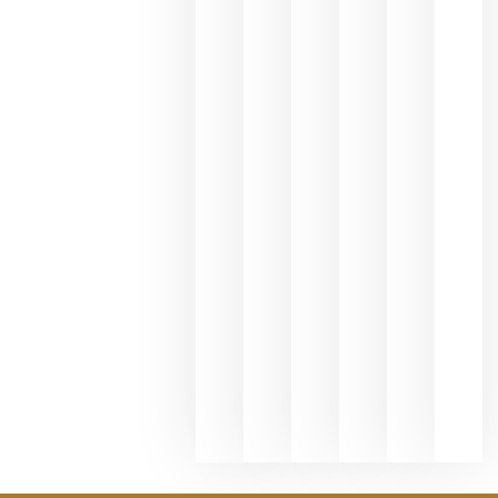
une Ribera
del Duero
y
Valdeorras
en una
exposició
fotográfic
dedicada
al godello
junio 24,
2026
La apuest
de
Bodegas
Hispano
Suizas por
el magnu
que desafí
al
Champagn
junio 24,
2026