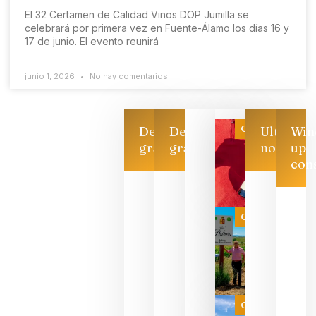
El 32 Certamen de Calidad Vinos DOP Jumilla se
celebrará por primera vez en Fuente-Álamo los días 16 y
17 de junio. El evento reunirá
junio 1, 2026
No hay comentarios
Categoría
Descarga
Descarga
Ultimas
Win
gratis
gratis
noticias
up
con
Las 7
bodegas
que ya
Categoría
pueden
descorcha
sus vinos
para
celebrar
que su
selección
es
Categoría
campeona