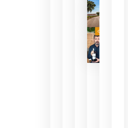
del mundo
sin
necesidad
de espera
a que se
juegue la
Categoría
final
julio 16,
2026
La FEV
critica la
reducción
de las
ayudas a
la
promoción
del vino y
alerta del
impacto
para las
bodegas
españolas
julio 13,
2026