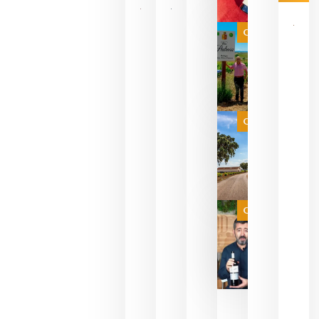
CATA
CRUZADA
VINOS Y
Categoría
PERFUMES
WINE UP
CONSULTI
ESTRENA 
NUEVO
FORMATO 
EXPERIENC
SENSORIA
Categoría
QUE
FUSIONA
VINO Y AL
PERFUMERÍ
agosto 10,
2026
Categoría
Las 7
bodegas
que ya
pueden
descorcha
sus vinos
para
celebrar
que su