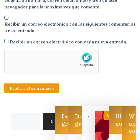
Guarda mi nombre, correo electrónico y web en este
navegador para la próxima vez que comente.
Recibir un correo electrónico con los siguientes comentarios
a esta entrada.
Recibir un correo electrónico con cada nueva entrada.
Categoría
Descarga
Descarga
Ultimas
Win
Buscar
gratis
gratis
noticias
up
con