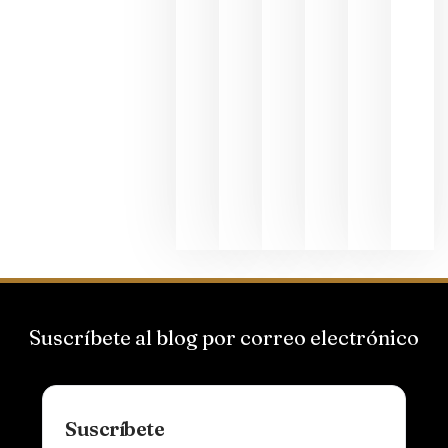
los
Capellane
une Ribera
del Duero
y
Valdeorras
en una
exposició
fotográfic
dedicada
al godello
junio 24,
2026
Suscríbete al blog por correo electrónico
Suscríbete