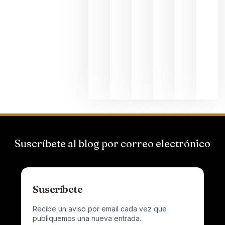
de
Bodegas
Hispano
Suizas por
el magnu
que desafí
al
Champagn
junio 24,
2026
Suscríbete al blog por correo electrónico
Suscríbete
Recibe un aviso por email cada vez que
publiquemos una nueva entrada.