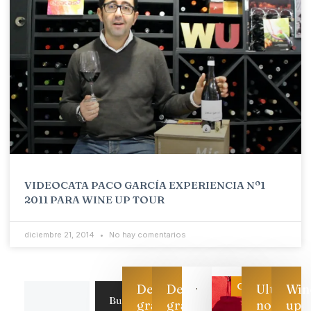
VIDEOCATA PACO GARCÍA EXPERIENCIA Nº1
2011 PARA WINE UP TOUR
diciembre 21, 2014
No hay comentarios
Categoría
Descarga
Descarga
Ultimas
Win
Buscar
gratis
gratis
noticias
up