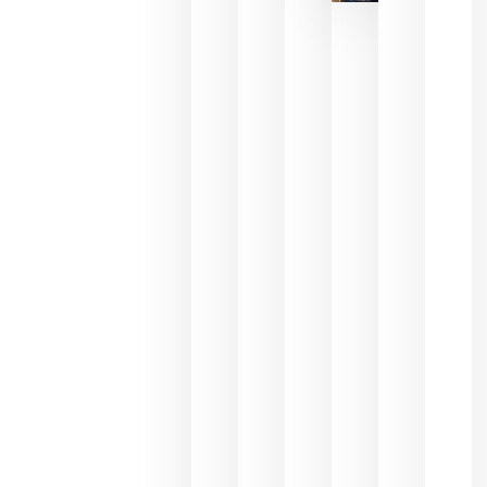
de las
ayudas a
la
promoción
del vino y
alerta del
impacto
para las
bodegas
españolas
julio 13,
2026
HIP 2027
reunirá en
Madrid al
sector
Horeca
para defini
las
prioridade
de la
hostelería
del futuro
julio 9,
2026