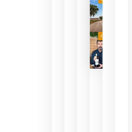
campeona
del mundo
sin
necesidad
de espera
a que se
juegue la
Categoría
final
julio 16,
2026
La FEV
critica la
reducción
de las
ayudas a
la
promoción
del vino y
alerta del
impacto
para las
bodegas
españolas
julio 13,
2026