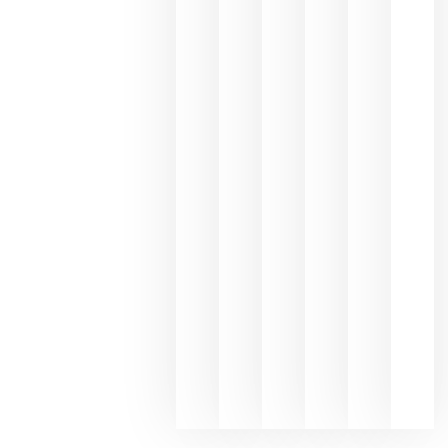
Capellane
une Ribera
del Duero
y
Valdeorras
en una
exposició
fotográfic
dedicada
al godello
junio 24,
2026
La apuest
de
Bodegas
Hispano
Suizas por
el magnu
que desafí
al
Champagn
junio 24,
2026