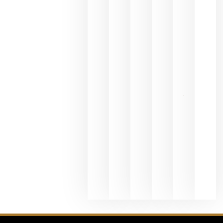
del Duero
y
Valdeorras
en una
exposició
fotográfic
dedicada
al godello
junio 24,
2026
La apuest
de
Bodegas
Hispano
Suizas por
el magnu
que desafí
al
Champagn
junio 24,
2026