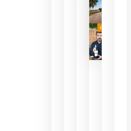
sin
necesidad
de espera
a que se
juegue la
Categoría
final
julio 16,
2026
La FEV
critica la
reducción
de las
ayudas a
la
promoción
del vino y
alerta del
impacto
para las
bodegas
españolas
julio 13,
2026
HIP 2027