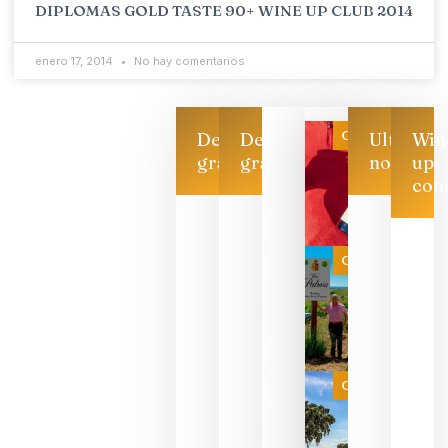
DIPLOMAS GOLD TASTE 90+ WINE UP CLUB 2014
enero 17, 2014
No hay comentarios
Categoría
Descarga
Descarga
Ultimas
Win
gratis
gratis
noticias
up
con
Las 7
bodegas
que ya
Categoría
pueden
descorcha
sus vinos
para
celebrar
que su
selección
es
Categoría
campeona
del mundo
sin
necesidad