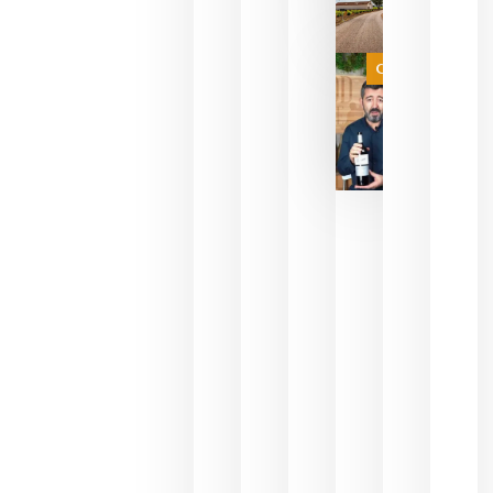
de espera
a que se
juegue la
Categoría
final
julio 16,
2026
La FEV
critica la
reducción
de las
ayudas a
la
promoción
del vino y
alerta del
impacto
para las
bodegas
españolas
julio 13,
2026
HIP 2027
reunirá en
Madrid al