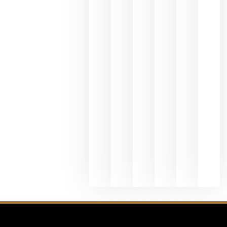
Valdeorras
en una
exposició
fotográfic
dedicada
al godello
junio 24,
2026
La apuest
de
Bodegas
Hispano
Suizas por
el magnu
que desafí
al
Champagn
junio 24,
2026