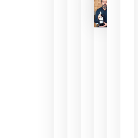
2026
La FEV
critica la
reducción
de las
ayudas a
la
promoción
del vino y
alerta del
impacto
para las
bodegas
españolas
julio 13,
2026
HIP 2027
reunirá en
Madrid al
sector
Horeca
para defini
las
prioridade