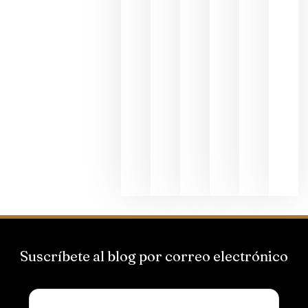
al godello
junio 24,
2026
La apuest
de
Bodegas
Hispano
Suizas por
el magnu
que desafí
al
Champagn
junio 24,
2026
Suscríbete al blog por correo electrónico