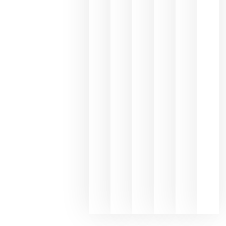
Capellane
une Ribera
del Duero
y
Valdeorras
en una
exposició
fotográfic
dedicada
al godello
junio 24,
2026
La apuest
de
Bodegas
Hispano
Suizas por
el magnu
que desafí
al
Champagn
junio 24,
2026