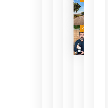
campeona
del mundo
sin
necesidad
de espera
a que se
juegue la
Categoría
final
julio 16,
2026
La FEV
critica la
reducción
de las
ayudas a
la
promoción
del vino y
alerta del
impacto
para las
bodegas
españolas
julio 13,
2026