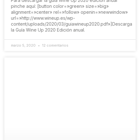
Para descargar la guía Wine Up 2020 edición anual
pinche aquí: [button color=»green» size=»big»
alignment=»center» rel=»follow» openin=»newwindow»
url=»http://www.wineup.es/wp-
content/uploads/2020/03/guiawineup2020.pdf»]Descarga
la Guía Wine Up 2020 Edición anual.
marzo 5, 2020
12 comentarios