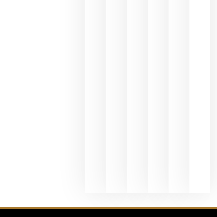
del Duero
y
Valdeorras
en una
exposició
fotográfic
dedicada
al godello
junio 24,
2026
La apuest
de
Bodegas
Hispano
Suizas por
el magnu
que desafí
al
Champagn
junio 24,
2026