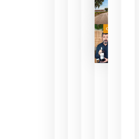
sin
necesidad
de espera
a que se
juegue la
Categoría
final
julio 16,
2026
La FEV
critica la
reducción
de las
ayudas a
la
promoción
del vino y
alerta del
impacto
para las
bodegas
españolas
julio 13,
2026
HIP 2027