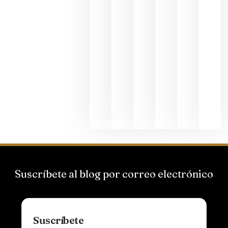
2026
La apuest
de
Bodegas
Hispano
Suizas por
el magnu
que desafí
al
Champagn
junio 24,
2026
Suscríbete al blog por correo electrónico
Suscríbete