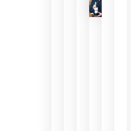
La FEV
critica la
reducción
de las
ayudas a
la
promoción
del vino y
alerta del
impacto
para las
bodegas
españolas
julio 13,
2026
HIP 2027
reunirá en
Madrid al
sector
Horeca
para defini
las
prioridade
de la
hostelería