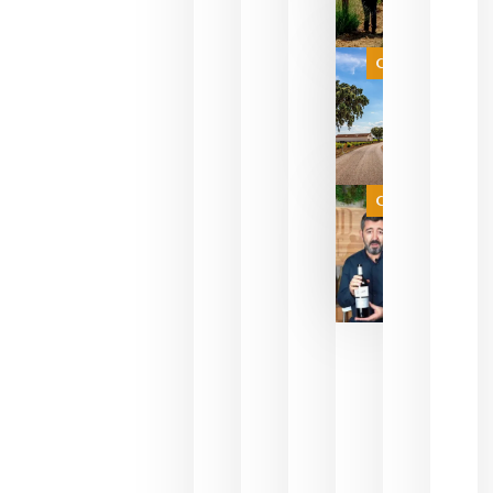
celebrar
que su
selección
es
Categoría
campeona
del mundo
sin
necesidad
de espera
a que se
juegue la
Categoría
final
julio 16,
2026
La FEV
critica la
reducción
de las
ayudas a
la
promoción
del vino y
alerta del
impacto
para las
bodegas