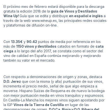
El próximo mes de febrero estará disponible para la descarga
gratuita la edición 2018 de la
guía de Vinos y Destilados
Wine Up!
Guía que se edita y distribuye
en español e inglés
a
través de la web
www.wineup.es
, las principales redes sociales
y plataformas de difusión on-line.
Con
13.35€
y
90.42
puntos de media por referencia en los
más de
1150 vinos y destilados
catados en formato de
cata
ciega
a lo largo del año 2017, se constata como el sector del
vino de calidad en España continúa mejorando y mejorando
también su valor en el mercado.
Con respecto a denominaciones de origen y zonas, destaca
D.O. Jerez
que con la misma (y alta) puntuación de sus vinos,
incrementa el precio medio, señal de que algo empieza a
moverse. Hispano Suizas de Requena es de nuevo la bodega
con mejor puntuación media en vinos tranquilos y espumosos.
En Castilla-La Mancha los mejores vinos siguen apostando por
la IGP
Vinos de la Tierra de Castilla
en lugar de las
denominaciones de origen
. D.O.Ca. Rioja y D.O. Ribera del