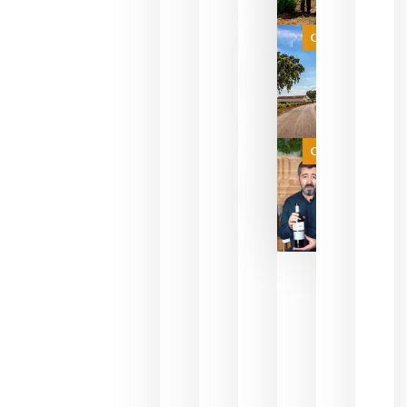
que su
selección
es
Categoría
campeona
del mundo
sin
necesidad
de espera
a que se
juegue la
Categoría
final
julio 16,
2026
La FEV
critica la
reducción
de las
ayudas a
la
promoción
del vino y
alerta del
impacto
para las
bodegas
españolas