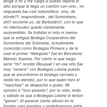
dirige a mí y me ruega si puedo dejarle el
sitio porque le llega un camión con vino , mi
respuesta fue casi automática: vino, de
dónde??, respondiome , del Somontano,
ah!!! exclamé yo, de Barbastro?, con lo que
mi interlocutor quedó ciertamente
sorprendido. Se trataba ni más ni menos
que la antigua Bodega Cooperativa del
Somontano del Sobrarbe, actualmente
conocida como Bodegas Pirineos y de la
cual el primer “delegado” fue en Barcelona
Manolo Sopena. Por cierto la que luego
sería “mi” revista (Bouquet ) en ese año fue
muy “severa” con Bodegas Lalane puesto
que se encontraron la bodega cerrada y
nadie les atendió, por lo que quien hizo el
“reportaje” se despachó a gusto. Mi
opinión a “toro pasado”, por lo oído, leído
y sabido es que a Bodegas Lalane le tenían
“ganas”. Al parecer cierta altivez en la
familia creó envidias y maledicencias entre