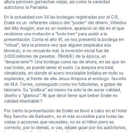
altura perviven garnachas viejas, así como la variedad
autóctona: la Parraleta.
En la actualidad son 34 las bodegas registradas por el C.R,
Enate es un referente clásico del “poder” del dinero ,Viñedos
del Alto Aragón, ese es un nombre, apareció un día en el que
recibimos una invitación a “todo tren” para asistir a la
presentación. Corría el año 91, se nos presentó la bodega en
“virtual”, (era la primera vez que alguien empleaba esa
técnica), si no recuerdo mal, la inversión inicial fue de
3.000.millones de pesetas (18mll/€) de la época, un
“desparrame”!!. Una bodega como las de ahora, en las que en
casi todas, se puede lamer el suelo. La asepsia era total,
climatizada, en donde el acero inoxidable brillaba en todo su
esplendor, al frente de ella Jesus Artajona el enólogo favorito
de M.A. Torres, conseguido como los futbolistas, a golpe de
talonario. Su “política” así mismo ha sido la de aunar calidad,
diseño y “glamour”. Ni que decir tiene que beber Enate es
calidad intachable !!
Por cierto la presentación de Enate se llevó a cabo en el Hotel
Rey Sancho de Barbastro, es el más accesible para todas las
visitas o acciones que necesites, no es el Hilton pero es
correcto, por lo demás, si vas, déjate guiar por los autóctonos,