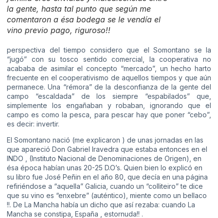
la gente, hasta tal punto que según me
comentaron a ésa bodega se le vendía el
vino previo pago, riguroso!!
perspectiva del tiempo considero que el Somontano se la
“jugó” con su tosco sentido comercial, la cooperativa no
acababa de asimilar el concepto “mercado”, un hecho harto
frecuente en el cooperativismo de aquellos tiempos y que aún
permanece. Una “rémora” de la desconfianza de la gente del
campo “escaldada” de los siempre “espabilados” que,
simplemente los engañaban y robaban, ignorando que el
campo es como la pesca, para pescar hay que poner “cebo”,
es decir: invertir.
El Somontano nació (me explicaron ) de unas jornadas en las
que apareció Don Gabriel Iravedra que estaba entonces en el
INDO , (Instituto Nacional de Denominaciones de Origen), en
ésa época habían unas 20-25 D.O’s. Quien bien lo explicó en
su libro fue José Peñin en el año 80, que decía en una página
refiriéndose a “aquella” Galicia, cuando un “colliteiro” te dice
que su vino es “enxebre” (auténtico), miente como un bellaco
!!. De La Mancha había un dicho que así rezaba: cuando La
Mancha se constipa, España , estornuda!! .