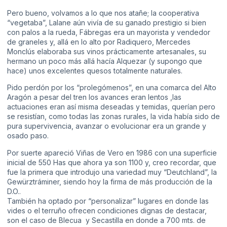
Pero bueno, volvamos a lo que nos atañe; la cooperativa
“vegetaba”, Lalane aún vivía de su ganado prestigio si bien
con palos a la rueda, Fábregas era un mayorista y vendedor
de graneles y, allá en lo alto por Radiquero, Mercedes
Monclús elaboraba sus vinos prácticamente artesanales, su
hermano un poco más allá hacía Alquezar (y supongo que
hace) unos excelentes quesos totalmente naturales.
Pido perdón por los “prolegómenos”, en una comarca del Alto
Aragón a pesar del tren los avances eran lentos ,las
actuaciones eran así misma deseadas y temidas, querían pero
se resistían, como todas las zonas rurales, la vida había sido de
pura supervivencia, avanzar o evolucionar era un grande y
osado paso.
Por suerte apareció Viñas de Vero en 1986 con una superficie
inicial de 550 Has que ahora ya son 1100 y, creo recordar, que
fue la primera que introdujo una variedad muy “Deutchland”, la
Gewürztráminer, siendo hoy la firma de más producción de la
D.O..
También ha optado por “personalizar” lugares en donde las
vides o el terruño ofrecen condiciones dignas de destacar,
son el caso de Blecua y Secastilla en donde a 700 mts. de